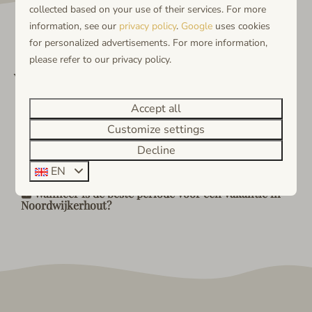
collected based on your use of their services. For more
information, see our
privacy policy
.
Google
uses cookies
for personalized advertisements. For more information,
please refer to our privacy policy.
Veelgestelde vragen
Accept all
Customize settings
Waarom kiezen voor een vakantiehuis in
Noordwijkerhout?
Decline
Ligt Noordwijkerhout dicht bij het strand?
EN
Wanneer is de beste periode voor een vakantie in
Noordwijkerhout?