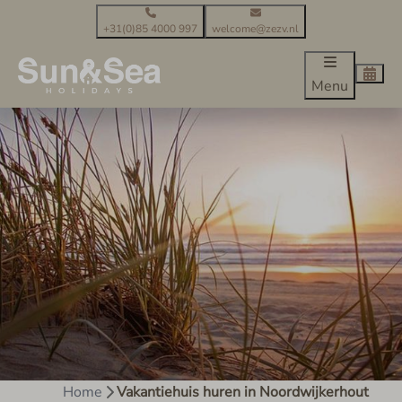
+31(0)85 4000 997
welcome@zezv.nl
Menu
Home
Vakantiehuis huren in Noordwijkerhout